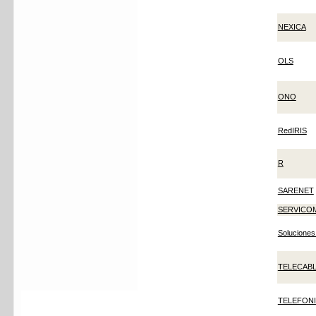
NEXICA
OLS
ONO
RedIRIS
R
SARENET
SERVICO
Soluciones
TELECAB
TELEFON