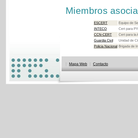
Miembros asoci
ESCERT
Equipo de S
INTECO
Cert para P
CCN-CERT
Cert para la 
Guardia Civil
Unidad de Ci
Policia Nacional
Brigada de I
Mapa Web
Contacto